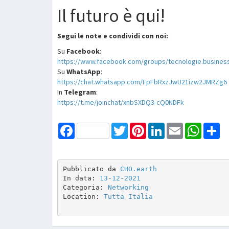
Il futuro è qui!
Segui le note e condividi con noi:
Su
Facebook
:
https://www.facebook.com/groups/tecnologie.business
Su
WhatsApp
:
https://chat.whatsapp.com/FpFbRxzJwU21izw2JMRZg6
In
Telegram
:
https://t.me/joinchat/xnbSXDQ3-cQ0NDFk
Facebook
Twitter
Pinterest
LinkedIn
Email
WhatsAp
Sh
Pubblicato da 
CHO.earth
In data: 
13-12-2021
Categoria: 
Networking
Location: 
Tutta Italia