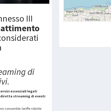
nnesso III
attimento
considerati
a
treaming di
vi.
servizi essenziali legati
a diretta streaming di eventi
sono consentite tariffe ridotte