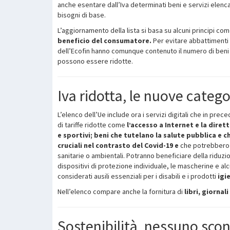
anche esentare dall’Iva determinati beni e servizi elencati
bisogni di base.
L’aggiornamento della lista si basa su alcuni principi co
beneficio del consumatore.
Per evitare abbattimenti d
dell’Ecofin hanno comunque contenuto il numero di beni e 
possono essere ridotte.
Iva ridotta, le nuove catego
L’elenco dell’Ue include ora i servizi digitali che in pr
di tariffe ridotte come
l’accesso a Internet e la diret
e sportivi; beni che tutelano la salute pubblica e c
cruciali nel contrasto del Covid-19 e
che potrebbero riv
sanitarie o ambientali. Potranno beneficiare della riduzio
dispositivi di protezione individuale, le mascherine e alcu
considerati ausili essenziali per i disabili e i prodotti
igi
Nell’elenco compare anche la fornitura di
libri, giornali
Sostenibilità, nessuno scont