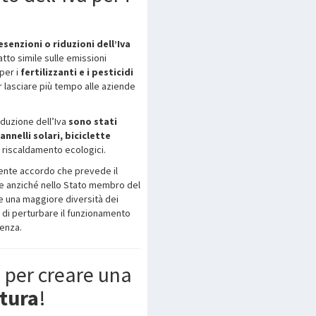
esenzioni o riduzioni dell’Iva
tto simile sulle emissioni
per i
fertilizzanti e i pesticidi
 lasciare più tempo alle aziende
riduzione dell’Iva
sono stati
nnelli solari, biciclette
i riscaldamento ecologici.
ente accordo che prevede il
e anziché nello Stato membro del
e una maggiore diversità dei
di perturbare il funzionamento
renza.
i
per creare una
tura
!