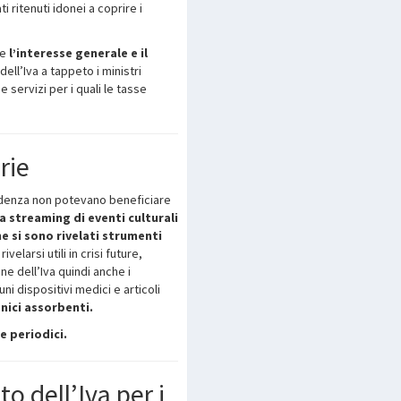
 ritenuti idonei a coprire i
me
l’interesse generale e il
ell’Iva a tappeto i ministri
servizi per i quali le tasse
rie
ecedenza non potevano beneficiare
ta streaming di eventi culturali
he si sono rivelati strumenti
elarsi utili in crisi future,
ne dell’Iva quindi anche i
ni dispositivi medici e articoli
enici assorbenti.
 e periodici.
o dell’Iva per i