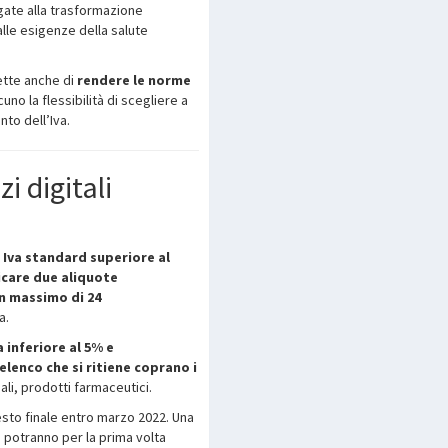
legate alla trasformazione
lle esigenze della salute
tte anche di
rendere le norme
no la flessibilità di scegliere a
nto dell’Iva.
zi digitali
 Iva standard superiore al
licare due aliquote
un massimo di 24
a.
a inferiore al 5%
e
’elenco che si ritiene coprano i
li, prodotti farmaceutici.
sto finale entro marzo 2022. Una
i potranno per la prima volta