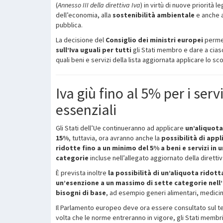
(
Annesso III della direttiva Iva
) in virtù di nuove priorità 
dell’economia, alla
sostenibilità ambientale
e anche a
pubblica.
La decisione del
Consiglio dei ministri europei
perme
sull’Iva uguali per tutti
gli Stati membro e dare a ciascu
quali beni e servizi della lista aggiornata applicare lo sco
Iva giù fino al 5% per i servi
essenziali
Gli Stati dell’Ue continueranno ad applicare
un’aliquota
15%
, tuttavia, ora avranno anche la
possibilità di app
ridotte
fino a un minimo del 5% a beni e servizi in 
categorie
incluse nell’allegato aggiornato della direttiv
È prevista inoltre
la possibilità di un’aliquota ridott
un’esenzione a un massimo di sette categorie
nell
bisogni di base
, ad esempio generi alimentari, medicina
Il Parlamento europeo deve ora essere consultato sul te
volta che le norme entreranno in vigore, gli Stati membr