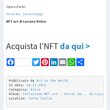
Opera d'arte:
Vorrei Ma... Serve il b
eige
NFT art di Luciano Robur
Acquista l'NFT
da qui >
Facebook
Twitter
Pinterest
LinkedIn
Email
WhatsApp
Share
Pubblicato da 
Art in the World
In data: 
24-11-2021
Categoria: 
Altro
Album: 
Collezione NFT art - Vorrei ma... di Luciano
Location: 
Tutta Italia