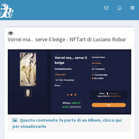
Vorrei ma... serve il beige - NFTart di Luciano Robur
Questo contenuto fa parte di un Album, clicca qui
per visualizzarlo