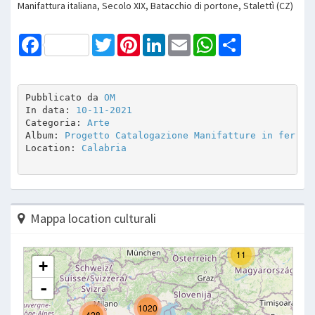
Manifattura italiana, Secolo XIX, Batacchio di portone, Stalettì (CZ)
Facebook
Twitter
Pinterest
LinkedIn
Email
WhatsApp
Share
Pubblicato da 
OM
In data: 
10-11-2021
Categoria: 
Arte
Album: 
Progetto Catalogazione Manifatture in ferro
Location: 
Calabria
Mappa location culturali