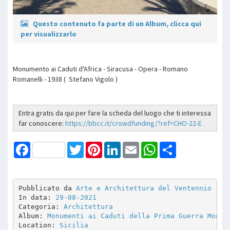
Questo contenuto fa parte di un Album, clicca qui
per visualizzarlo
Monumento ai Caduti d'Africa - Siracusa - Opera - Romano
Romanelli - 1938 ( Stefano Vigolo )
Entra gratis da qui per fare la scheda del luogo che ti interessa
far conoscere:
https://bbcc.it/crowdfunding/?ref=CHO-22-E
Facebook
Twitter
Pinterest
LinkedIn
Email
WhatsApp
Share
Pubblicato da 
Arte e Architettura del Ventennio
In data: 
29-08-2021
Categoria: 
Architettura
Album: 
Monumenti ai Caduti della Prima Guerra Mondi
Location: 
Sicilia