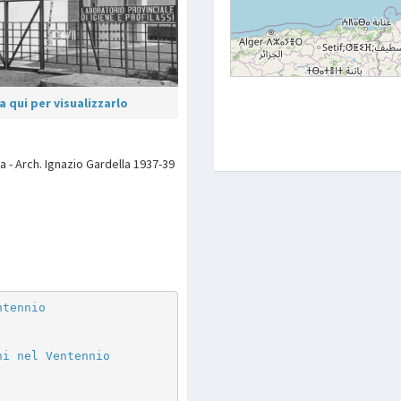
 qui per visualizzarlo
ia - Arch. Ignazio Gardella 1937-39
p
are
ntennio
ni nel Ventennio