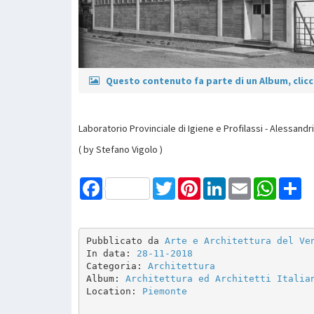
Questo contenuto fa parte di un Album, clicca
Laboratorio Provinciale di Igiene e Profilassi - Alessandr
( by Stefano Vigolo )
Facebook
Twitter
Pinterest
LinkedIn
Email
WhatsAp
Sh
Pubblicato da 
Arte e Architettura del Ve
In data: 
28-11-2018
Categoria: 
Architettura
Album: 
Architettura ed Architetti Italia
Location: 
Piemonte