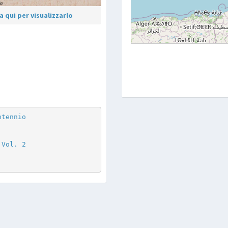
 qui per visualizzarlo
p
are
ntennio
 Vol. 2