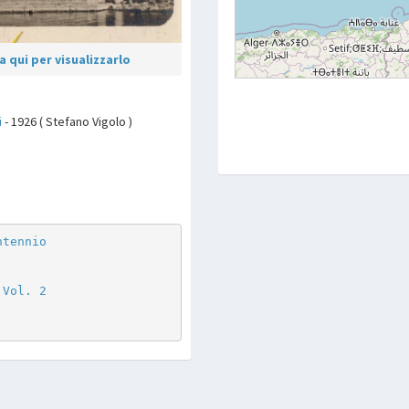
 qui per visualizzarlo
i
- 1926 ( Stefano Vigolo )
p
are
ntennio
 Vol. 2