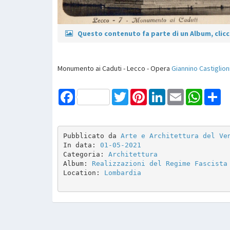
Questo contenuto fa parte di un Album, clicca
Monumento ai Caduti - Lecco - Opera
Giannino Castiglion
Facebook
Twitter
Pinterest
LinkedIn
Email
WhatsAp
Sh
Pubblicato da 
Arte e Architettura del Ve
In data: 
01-05-2021
Categoria: 
Architettura
Album: 
Realizzazioni del Regime Fascista
Location: 
Lombardia