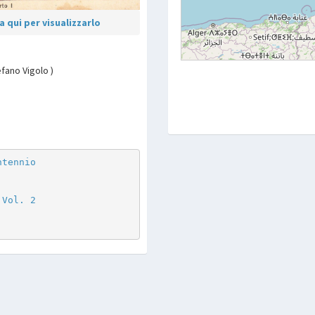
 qui per visualizzarlo
fano Vigolo )
p
are
ntennio
 Vol. 2