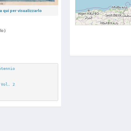
 qui per visualizzarlo
lo )
p
are
ntennio
 Vol. 2