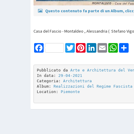
Questo contenuto fa parte di un Album, clicca
Casa del Fascio - Montaldeo , Alessandria ( Stefano Vigo
Facebook
Twitter
Pinterest
LinkedIn
Email
WhatsAp
Sh
Pubblicato da 
Arte e Architettura del Ve
In data: 
29-04-2021
Categoria: 
Architettura
Album: 
Realizzazioni del Regime Fascista
Location: 
Piemonte