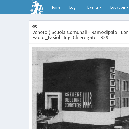
Home
Login
Eventi
Location
Veneto ) Scuola Comunali - Ramodipalo , Lend
Paolo_Fasiol , Ing. Chieregato 1939