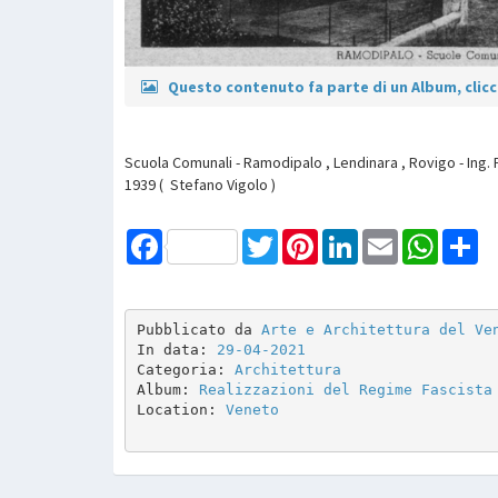
Questo contenuto fa parte di un Album, clicca
Scuola Comunali - Ramodipalo , Lendinara , Rovigo - Ing. 
1939 ( Stefano Vigolo )
Facebook
Twitter
Pinterest
LinkedIn
Email
WhatsAp
Sh
Pubblicato da 
Arte e Architettura del Ve
In data: 
29-04-2021
Categoria: 
Architettura
Album: 
Realizzazioni del Regime Fascista
Location: 
Veneto