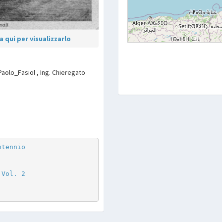
 qui per visualizzarlo
Paolo_Fasiol , Ing. Chieregato
p
are
ntennio
 Vol. 2