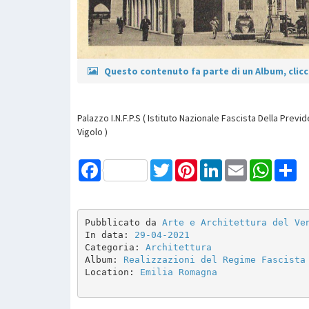
Questo contenuto fa parte di un Album, clicca
Palazzo I.N.F.P.S ( Istituto Nazionale Fascista Della Prev
Vigolo )
Facebook
Twitter
Pinterest
LinkedIn
Email
WhatsAp
Sh
Pubblicato da 
Arte e Architettura del Ve
In data: 
29-04-2021
Categoria: 
Architettura
Album: 
Realizzazioni del Regime Fascista
Location: 
Emilia Romagna