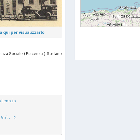
 qui per visualizzarlo
idenza Sociale ) Piacenza ( Stefano
p
are
ntennio
 Vol. 2