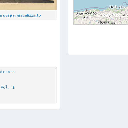
 qui per visualizzarlo
p
are
ntennio
 Vol. 1