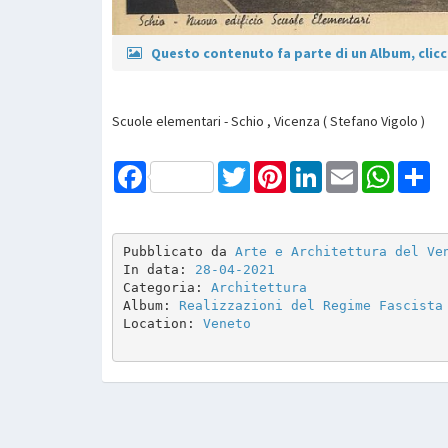
Questo contenuto fa parte di un Album, clicca
Scuole elementari - Schio , Vicenza ( Stefano Vigolo )
Facebook
Twitter
Pinterest
LinkedIn
Email
WhatsAp
Sh
Pubblicato da 
Arte e Architettura del Ve
In data: 
28-04-2021
Categoria: 
Architettura
Album: 
Realizzazioni del Regime Fascista
Location: 
Veneto