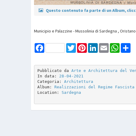
Questo contenuto fa parte di un Album, clicca
Municipio e Palazzine - Mussolinia di Sardegna , Oristano 
Facebook
Twitter
Pinterest
LinkedIn
Email
WhatsAp
Sh
Pubblicato da 
Arte e Architettura del Ve
In data: 
28-04-2021
Categoria: 
Architettura
Album: 
Realizzazioni del Regime Fascista
Location: 
Sardegna