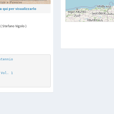
 qui per visualizzarlo
( Stefano Vigolo )
p
are
ntennio
 Vol. 1