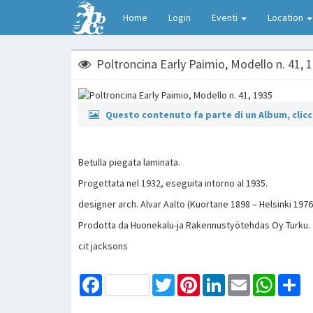
Home
Login
Eventi
Location
Poltroncina Early Paimio, Modello n. 41, 
Questo contenuto fa parte di un Album, clicca
Betulla piegata laminata.
Progettata nel 1932, eseguita intorno al 1935.
designer arch. Alvar Aalto (Kuortane 1898 – Helsinki 1976
Prodotta da Huonekalu-ja Rakennustyötehdas Oy Turku.
cit jacksons
Facebook
Twitter
Pinterest
LinkedIn
Email
WhatsAp
Sh