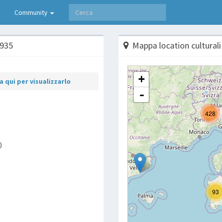
Community
1935
Mappa location culturali
 qui per visualizzarlo
)
p
are