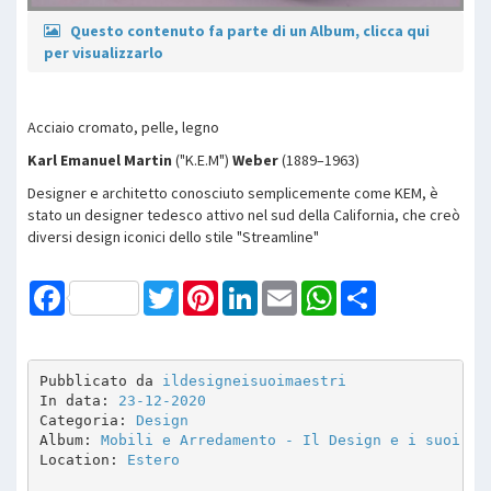
Questo contenuto fa parte di un Album, clicca qui
per visualizzarlo
Acciaio cromato, pelle, legno
Karl Emanuel Martin
("K.E.M")
Weber
(1889–1963)
Designer e architetto conosciuto semplicemente come KEM, è
stato un designer tedesco attivo nel sud della California, che creò
diversi design iconici dello stile "Streamline"
Facebook
Twitter
Pinterest
LinkedIn
Email
WhatsApp
Share
Pubblicato da 
ildesigneisuoimaestri
In data: 
23-12-2020
Categoria: 
Design
Album: 
Mobili e Arredamento - Il Design e i suoi Ma
Location: 
Estero