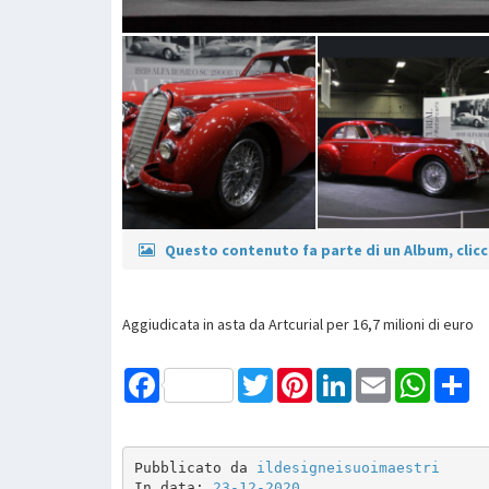
Questo contenuto fa parte di un Album, clicca
Aggiudicata in asta da Artcurial per 16,7 milioni di euro
Facebook
Twitter
Pinterest
LinkedIn
Email
WhatsAp
Sh
Pubblicato da 
ildesigneisuoimaestri
In data: 
23-12-2020