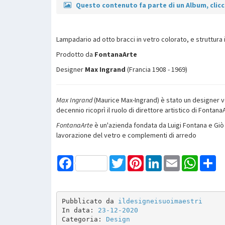
Questo contenuto fa parte di un Album, clicca
Lampadario ad otto bracci in vetro colorato, e struttura 
Prodotto da
FontanaArte
Designer
Max Ingrand
(Francia 1908 - 1969)
Max Ingrand
(Maurice Max-Ingrand) è stato un designer 
decennio ricoprì il ruolo di direttore artistico di Fontana
FontanaArte
è un'azienda fondata da Luigi Fontana e Giò 
lavorazione del vetro e complementi di arredo
Facebook
Twitter
Pinterest
LinkedIn
Email
WhatsAp
Sh
Pubblicato da 
ildesigneisuoimaestri
In data: 
23-12-2020
Categoria: 
Design