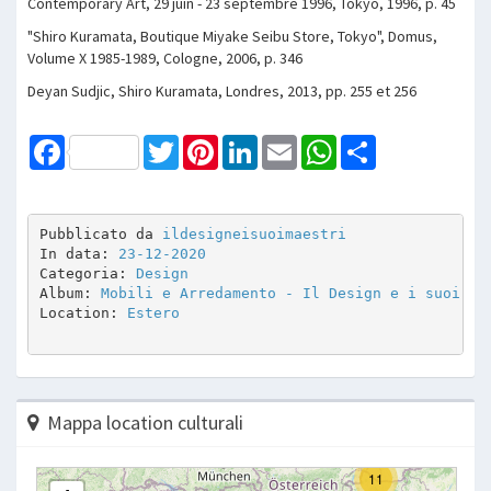
Contemporary Art, 29 juin - 23 septembre 1996, Tokyo, 1996, p. 45
"Shiro Kuramata, Boutique Miyake Seibu Store, Tokyo", Domus,
Volume X 1985-1989, Cologne, 2006, p. 346
Deyan Sudjic, Shiro Kuramata, Londres, 2013, pp. 255 et 256
Facebook
Twitter
Pinterest
LinkedIn
Email
WhatsApp
Share
Pubblicato da 
ildesigneisuoimaestri
In data: 
23-12-2020
Categoria: 
Design
Album: 
Mobili e Arredamento - Il Design e i suoi Ma
Location: 
Estero
Mappa location culturali