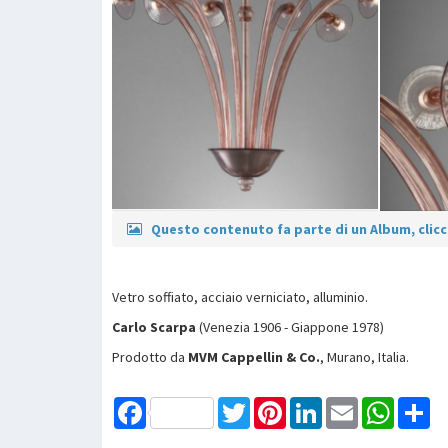
Questo contenuto fa parte di un Album, clicca
Vetro soffiato, acciaio verniciato, alluminio.
Carlo Scarpa
(Venezia 1906 - Giappone 1978)
Prodotto da
MVM Cappellin & Co.
, Murano, Italia.
Facebook
Twitter
Pinterest
LinkedIn
Email
WhatsAp
Sh