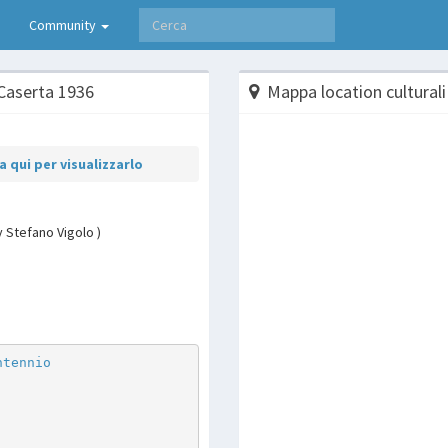
Community
 Caserta 1936
Mappa location culturali
 qui per visualizzarlo
y Stefano Vigolo )
p
are
ntennio