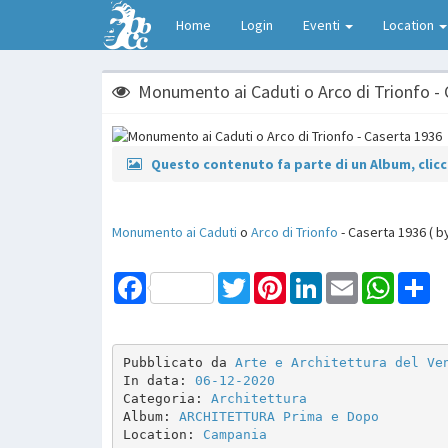
Home
Login
Eventi
Location
Monumento ai Caduti o Arco di Trionfo -
Questo contenuto fa parte di un Album, clicca
Monumento ai Caduti
o
Arco di Trionfo
- Caserta 1936 ( b
Facebook
Twitter
Pinterest
LinkedIn
Email
WhatsAp
Sh
Pubblicato da 
Arte e Architettura del Ve
In data: 
06-12-2020
Categoria: 
Architettura
Album: 
ARCHITETTURA Prima e Dopo
Location: 
Campania