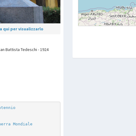
 qui per visualizzarlo
an Battista Tedeschi - 1924
p
are
ntennio
uerra Mondiale