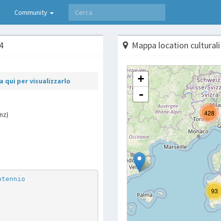
Community
4
Mappa location culturali
 qui per visualizzarlo
nz)
p
are
ntennio