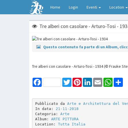
Home
Login
Eventi
Location
Tre alberi con casolare - Arturo-Tosi - 193
Questo contenuto fa parte di un Album, clicca
Tre alberi con casolare - Arturo-Tosi - 1934 (© Frauke Ste
Facebook
Twitter
Pinterest
LinkedIn
Email
WhatsAp
Sh
Pubblicato da 
Arte e Architettura del Ve
In data: 
21-11-2018
Categoria: 
Arte
Album: 
ARTE PITTURA 
Location: 
Tutta Italia