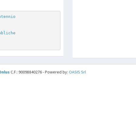
ntennio
bbliche
Onlus
C.F.: 90098840276 - Powered by:
OASIS Srl