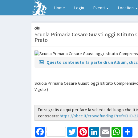
Home
Login
Eventi
Location
Scuola Primaria Cesare Guasti oggi Istituto
Prato
Questo contenuto fa parte di un Album, clicca
Scuola Primaria Cesare Guasti oggi Istituto Comprensivo
Vigolo )
Entra gratis da qui per fare la scheda del luogo che ti 
conoscere:
https://bbcc.it/crowdfunding/?ref=CHO-22
Facebook
Twitter
Pinterest
LinkedIn
Email
WhatsAp
Sh