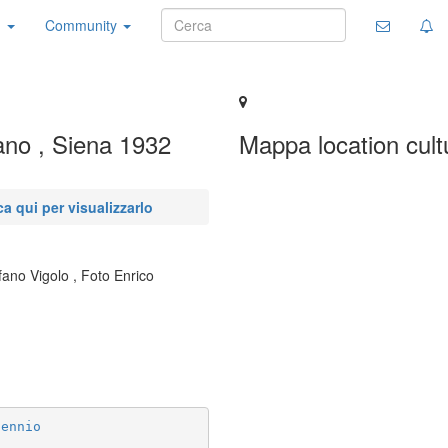
n
Community
ano , Siena 1932
Mappa location cultu
a qui per visualizzarlo
fano Vigolo , Foto Enrico
p
re
tennio