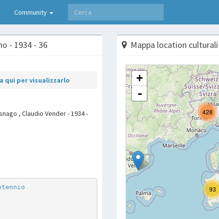
Community
no - 1934 - 36
Mappa location culturali
 qui per visualizzarlo
 Asnago , Claudio Vender - 1934 -
p
are
ntennio