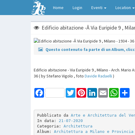
Home
Login
Eventi
Location
Edificio abitazione -Â Via Euripide 9 , Mila
Questo contenuto fa parte di un Album, clicca
Edificio abitazione - Via Euripide 9 , Milano - Arch. Mario
36 ( by Stefano Vigolo , foto
Davide Radaelli
)
Facebook
Twitter
Pinterest
LinkedIn
Email
WhatsAp
Sh
Pubblicato da 
Arte e Architettura del Ve
In data: 
21-07-2020
Categoria: 
Architettura
Album: 
Architettura a Milano e Provincia