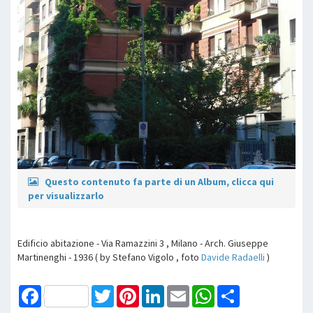
Questo contenuto fa parte di un Album, clicca qui
per visualizzarlo
Edificio abitazione - Via Ramazzini 3 , Milano - Arch. Giuseppe
Martinenghi - 1936 ( by Stefano Vigolo , foto
Davide Radaelli
)
Facebook
Twitter
Pinterest
LinkedIn
Email
WhatsApp
Share