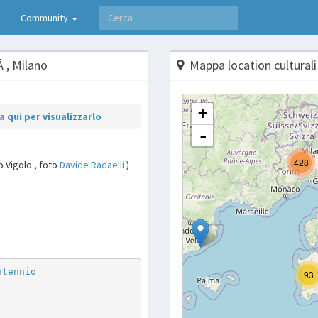
Community
Â , Milano
Mappa location culturali
 qui per visualizzarlo
o Vigolo , foto
Davide Radaelli
)
p
are
ntennio