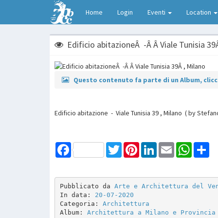
Home
Login
Eventi
Location
Edificio abitazioneÂ -Â Â Viale Tunisia 39
Questo contenuto fa parte di un Album, clicca
Edificio abitazione - Viale Tunisia 39 , Milano ( by Stefan
Facebook
Twitter
Pinterest
LinkedIn
Email
WhatsAp
Sh
Pubblicato da 
Arte e Architettura del Ve
In data: 
20-07-2020
Categoria: 
Architettura
Album: 
Architettura a Milano e Provincia