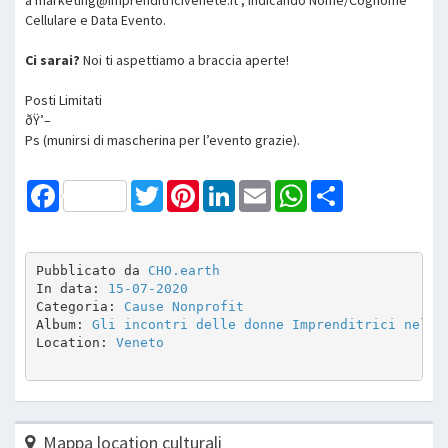
Cellulare e Data Evento.
Ci sarai?
Noi ti aspettiamo a braccia aperte!
Posti Limitati
ðŸ’–
Ps (munirsi di mascherina per l’evento grazie).
Facebook
Twitter
Pinterest
LinkedIn
Email
WhatsApp
Share
Pubblicato da 
CHO.earth
In data: 
15-07-2020
Categoria: 
Cause Nonprofit
Album: 
Gli incontri delle donne Imprenditrici nel V
Location: 
Veneto
Mappa location culturali