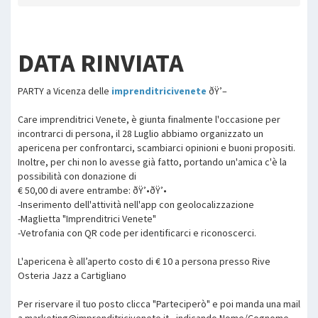
DATA RINVIATA
PARTY a Vicenza delle
imprenditricivenete
ðŸ’–
Care imprenditrici Venete, è giunta finalmente l'occasione per
incontrarci di persona, il 28 Luglio abbiamo organizzato un
apericena per confrontarci, scambiarci opinioni e buoni propositi.
Inoltre, per chi non lo avesse già fatto, portando un'amica c'è la
possibilità con donazione di
€ 50,00 di avere entrambe: ðŸ’•ðŸ’•
-Inserimento dell'attività nell'app con geolocalizzazione
-Maglietta "Imprenditrici Venete"
-Vetrofania con QR code per identificarci e riconoscerci.
L'apericena è all’aperto costo di € 10 a persona presso Rive
Osteria Jazz a Cartigliano
Per riservare il tuo posto clicca "Parteciperò" e poi manda una mail
a marketing@imprenditricivenete.it , indicando Nome/Cognome