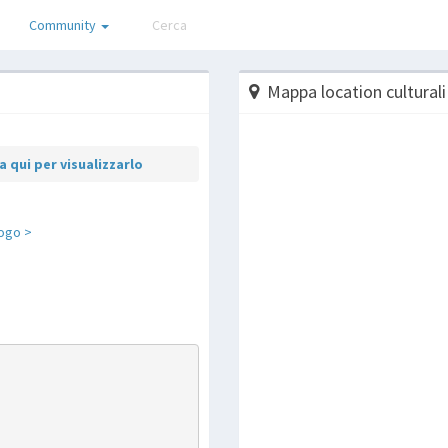
Community
Mappa location culturali
 qui per visualizzarlo
ogo >
p
are