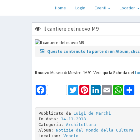
Home
Login
Eventi
Location
Il cantiere del nuovo M9
Questo contenuto fa parte di un Album, clicca
Il nuovo Museo di Mestre “M9”: Vedi qui la Scheda del
Lu
Facebook
Twitter
Pinterest
LinkedIn
Email
WhatsAp
Sh
Pubblicato da 
Luigi de Marchi
In data: 
14-11-2018
Categoria: 
Architettura
Album: 
Notizie dal Mondo della Cultura
Location: 
Veneto