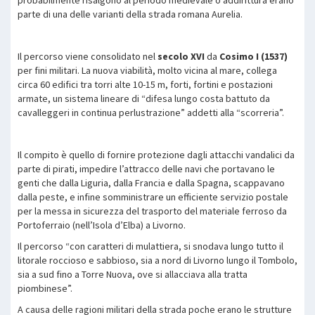
parte di una delle varianti della strada romana Aurelia.
Il percorso viene consolidato nel
secolo XVI
da
Cosimo I (1537)
per fini militari. La nuova viabilità, molto vicina al mare, collega
circa 60 edifici tra torri alte 10-15 m, forti, fortini e postazioni
armate, un sistema lineare di “difesa lungo costa battuto da
cavalleggeri in continua perlustrazione” addetti alla “scorreria”.
Il compito è quello di fornire protezione dagli attacchi vandalici da
parte di pirati, impedire l’attracco delle navi che portavano le
genti che dalla Liguria, dalla Francia e dalla Spagna, scappavano
dalla peste, e infine somministrare un efficiente servizio postale
per la messa in sicurezza del trasporto del materiale ferroso da
Portoferraio (nell’Isola d’Elba) a Livorno.
Il percorso “con caratteri di mulattiera, si snodava lungo tutto il
litorale roccioso e sabbioso, sia a nord di Livorno lungo il Tombolo,
sia a sud fino a Torre Nuova, ove si allacciava alla tratta
piombinese”.
A causa delle ragioni militari della strada poche erano le strutture