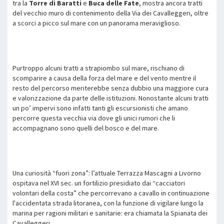
tra la
Torre di Baratti
e
Buca delle Fate
, mostra ancora tratti
del vecchio muro di contenimento della Via dei Cavalleggeri, oltre
a scorci a picco sul mare con un panorama meraviglioso.
Purtroppo alcuni tratti a strapiombo sul mare, rischiano di
scomparire a causa della forza del mare e del vento mentre il
resto del percorso meriterebbe senza dubbio una maggiore cura
e valorizzazione da parte delle istituzioni. Nonostante alcuni tratti
un po’ impervi sono infatti tanti gli escursionisti che amano
percorre questa vecchia via dove gli unici rumori che li
accompagnano sono quelli del bosco e del mare.
Una curiosità “fuori zona”: l’attuale Terrazza Mascagni a Livorno
ospitava nel XVI sec. un fortilizio presidiato dai “cacciatori
volontari della costa” che percorrevano a cavallo in continuazione
l'accidentata strada litoranea, con la funzione di vigilare lungo la
marina per ragioni militari e sanitarie: era chiamata la Spianata dei
Cavalleggeri.