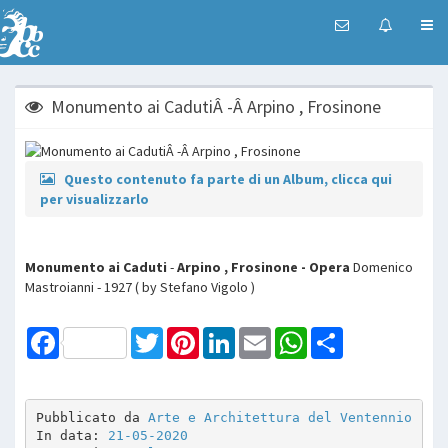
Monumento ai CadutiÂ -Â Arpino , Frosinone
Questo contenuto fa parte di un Album, clicca qui
per visualizzarlo
Monumento ai Caduti
-
Arpino , Frosinone - Opera
Domenico
Mastroianni - 1927 ( by Stefano Vigolo )
Facebook
Twitter
Pinterest
LinkedIn
Email
WhatsApp
Share
Pubblicato da 
Arte e Architettura del Ventennio
In data: 
21-05-2020