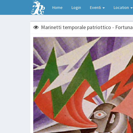
Home
Login
Eventi
Location
Marinetti temporale patriottico - Fortun