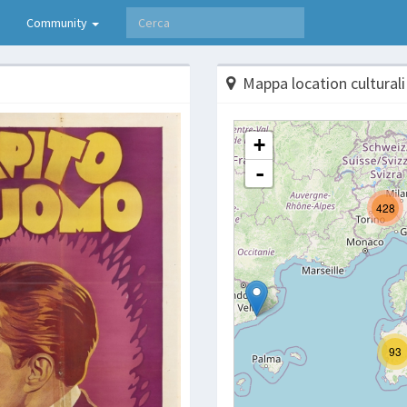
Community
Mappa location culturali