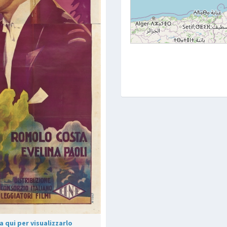
 qui per visualizzarlo