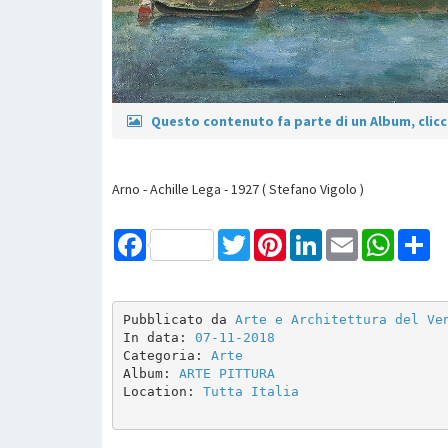
Questo contenuto fa parte di un Album, clicca
Arno - Achille Lega - 1927 ( Stefano Vigolo )
Facebook
Twitter
Pinterest
LinkedIn
Email
WhatsAp
Sh
Pubblicato da 
Arte e Architettura del Ve
In data: 
07-11-2018
Categoria: 
Arte
Album: 
ARTE PITTURA 
Location: 
Tutta Italia