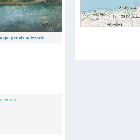
 qui per visualizzarlo
p
are
ntennio