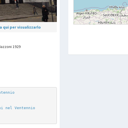
 qui per visualizzarlo
 Mazzoni 1929
p
are
ntennio
ni nel Ventennio