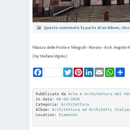
Questo contenuto fa parte di un Album, clicca
Palazzo delle Poste e Telegrafi - Novara - Arch. Angiolo
( by Stefano Vigolo )
Facebook
Twitter
Pinterest
LinkedIn
Email
WhatsAp
Sh
Pubblicato da 
Arte e Architettura del Ve
In data: 
09-04-2020
Categoria: 
Architettura
Album: 
Architettura ed Architetti Italia
Location: 
Piemonte