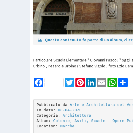
Questo contenuto fa parte di un Album, clicca
Particolare Scuola Elementare " Giovanni Pascoli " oggi I
Urbino , Pesaro e Urbino ( Stefano Vigolo , foto Ezio Damio
Facebook
Twitter
Pinterest
LinkedIn
Email
WhatsAp
Sh
Pubblicato da 
Arte e Architettura del Ve
In data: 
08-04-2020
Categoria: 
Architettura
Album: 
Colonie, Asili, Scuole - Opere Pu
Location: 
Marche