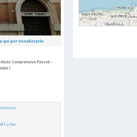
 qui per visualizzarlo
stituto Comprensivo Pascoli -
lini )
p
are
ntennio
bbliche