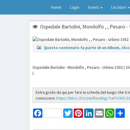
Home
Login
Eventi
Location
Ospedale Bartolini, Mondolfo , , Pesaro -
Questo contenuto fa parte di un Album, clicca
Ospedale Bartolini - Mondolfo , Pesaro - Urbino 1932 ( S
)
Entra gratis da qui per fare la scheda del luogo che ti 
conoscere:
https://bbcc.it/crowdfunding/?ref=CHO-22
Facebook
Twitter
Pinterest
LinkedIn
Email
WhatsAp
Sh