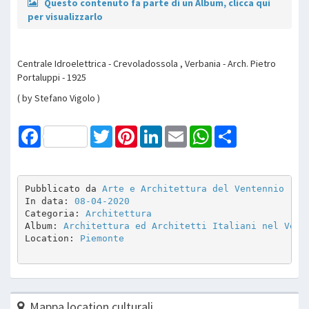
Questo contenuto fa parte di un Album, clicca qui
per visualizzarlo
Centrale Idroelettrica - Crevoladossola , Verbania - Arch. Pietro
Portaluppi - 1925
( by Stefano Vigolo )
Facebook
Twitter
Pinterest
LinkedIn
Email
WhatsApp
Share
Pubblicato da 
Arte e Architettura del Ventennio
In data: 
08-04-2020
Categoria: 
Architettura
Album: 
Architettura ed Architetti Italiani nel Vent
Location: 
Piemonte
Mappa location culturali