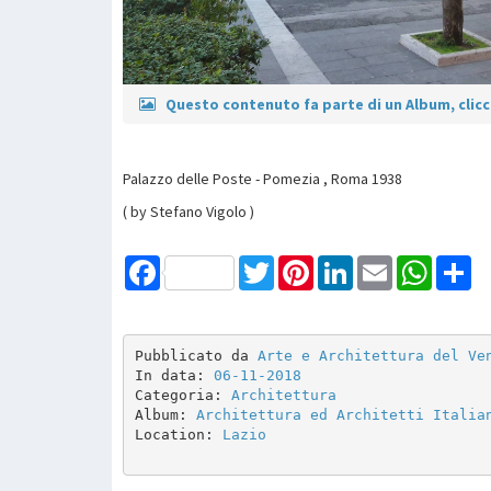
Questo contenuto fa parte di un Album, clicca
Palazzo delle Poste - Pomezia , Roma 1938
( by Stefano Vigolo )
Facebook
Twitter
Pinterest
LinkedIn
Email
WhatsAp
Sh
Pubblicato da 
Arte e Architettura del Ve
In data: 
06-11-2018
Categoria: 
Architettura
Album: 
Architettura ed Architetti Italia
Location: 
Lazio