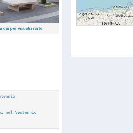
 qui per visualizzarlo
p
are
ntennio
ni nel Ventennio