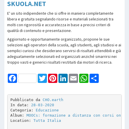
SKUOLA.NET
E' un sito indipendente che si offre in maniera completamente
libera e gratuita segnalando risorse e materiali selezionati tra
molti con rigorosità e accuratezza in base a precisi criteri di
qualità di contenuto e presentazione.
Aggiornato e opportunamente organizzato, propone le sue
selezioni agli operatori della scuola, agli studenti, agli studiosi e ai
semplici curiosi che desiderano servirsi di risultati attendibili e già
adeguatamente selezionati ed organizzati anziché smarrirsi nei
troppo vasti e generici risultati restituiti dai motori di ricerca.
Facebook
Twitter
Pinterest
LinkedIn
Email
WhatsApp
Share
Pubblicato da 
CHO.earth
In data: 
28-03-2020
Categoria: 
Educazione
Album: 
MOOCs: formazione a distanza con corsi on li
Location: 
Tutta Italia