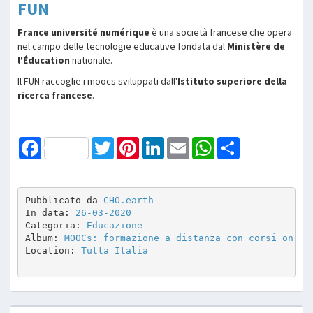
FUN
France université numérique
è una società francese che opera
nel campo delle tecnologie educative fondata dal
Ministère de
l'Éducation
nationale.
Il FUN raccoglie i moocs sviluppati dall'
Istituto superiore della
ricerca francese
.
Facebook
Twitter
Pinterest
LinkedIn
Email
WhatsApp
Share
Pubblicato da 
CHO.earth
In data: 
26-03-2020
Categoria: 
Educazione
Album: 
MOOCs: formazione a distanza con corsi on li
Location: 
Tutta Italia