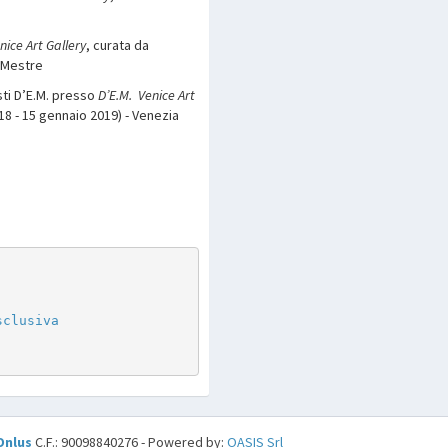
nice Art Gallery
, curata da
a Mestre
isti D’E.M. presso
D’E.M. Venice Art
18 - 15 gennaio 2019) - Venezia
p
are
sclusiva
Onlus
C.F.: 90098840276 - Powered by:
OASIS Srl