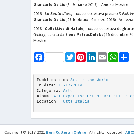
Giancarlo Da Lio
(8 - 9 marzo 2019) - Venezia Mestre
2019 -
La Bauta d’oro,
mostra collettiva presso
D’E.M. Ve
Giancarlo Da Lio
( 28 febbraio - 6 marzo 2019) - Venezi
2018 -
Collettiva di Natale
, mostra collettiva degli art
Gallery
, curata da
Elena PetrasDuleba
( 15 dicembre 20
Mestre
Facebook
Twitter
Pinterest
LinkedIn
Email
WhatsAp
Sh
Pubblicato da 
Art in the World
In data: 
11-12-2019
Categoria: 
Arte
Album: 
Art Expertise D'E.M. artisti in e
Location: 
Tutta Italia
Copyright © 2017-2021
Beni Culturali Online
- All rights reserved -
ABC