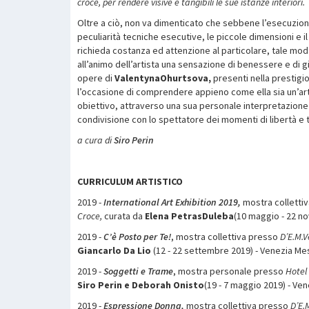
croce, per rendere visive e tangibili le sue istanze interiori.
Oltre a ciò, non va dimenticato che sebbene l’esecuzion
peculiarità tecniche esecutive, le piccole dimensioni e i
richieda costanza ed attenzione al particolare, tale mo
all’animo dell’artista una sensazione di benessere e di g
opere di
ValentynaOhurtsova,
presenti nella prestigio
l’occasione di comprendere appieno come ella sia un’art
obiettivo, attraverso una sua personale interpretazione d
condivisione con lo spettatore dei momenti di libertà e t
a cura di
Siro Perin
C
URRICULUM ARTISTICO
2019 -
International Art Exhibition 2019,
mostra colletti
Croce,
curata da
Elena PetrasDuleba
(10 maggio - 22 n
2019 -
C’è Posto per Te!
, mostra collettiva presso
D’E.M.V
Giancarlo Da Lio
(12 - 22 settembre 2019) - Venezia Me
2019 -
Soggetti e Trame
, mostra personale presso
Hotel
Siro Perin e Deborah Onisto
(19 - 7 maggio 2019) - Ven
2019 -
Espressione Donna,
mostra collettiva presso
D’E.