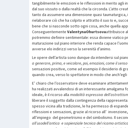
tangibilmente le emozioni e le riflessioni in merito agli in
dal suo vissuto o dalla realtà che la circonda. L’atto cre
tanto da assumere una dimensione quasi taumaturgica, i
rielaborare ciò che ha colpito e attratto il suo Io e, suc
bene che si nasconde sotto ogni cosa, anche quella ap
Conseguentemente
ValentynaOhurtsova
attribuisce a
potremmo definire sentimentale: essa diviene viatico pr
maturazione sul piano interiore che renda capace l’uomo 
avverse elo indirizzi verso la serenità d’animo.
Le opere dell’artista sono dunque da intendersi sul pian
a generare, prima, e veicolare, poi, emozioni, come il senso
sensazioni positive, come ad esempio il desiderio di gra
quando crea, verso lo spettatore in modo che anch’egli
E’ chiaro che l’osservatore deve esaminare attentamente q
ha realizzati avvalendosi di un interessante amalgama fo
ideale, è il ricorso alla
modalità espressiva dell’astrattism
liberare il soggetto dalla contingenza della rappresenta
spesso vicina alla tradizione, le ha permesso di espandere
riflessioni e sensazioni, grazie al ricorso all’ invenzione, 
all’impiego del geometrismo e del simbolismo. Il second
all’usodell’antica e sapienziale tecnica del ricamo artistico