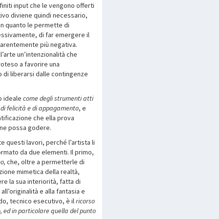
finiti input che le vengono offerti
ativo diviene quindi necessario,
n quanto le permette di
cessivamente, di far emergere il
parentemente più negativa.
ll’arte un’intenzionalità che
oteso a favorire una
di liberarsi dalle contingenze
o ideale
come degli strumenti atti
 di felicità e di appagamento
, e
tificazione che ella prova
 ne possa godere.
uesti lavori, perché l’artista li
rmato da due elementi. Il primo,
o,
che, oltre a permetterle di
zione mimetica della realtà,
 la sua interiorità, fatta di
all’originalità e alla fantasia e
o, tecnico esecutivo, è il
ricorso
, ed in particolare quella del punto