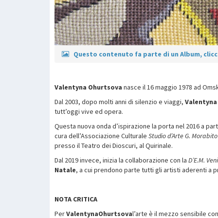
Questo contenuto fa parte di un Album, clicca
Valentyna Ohurtsova
nasce il 16 maggio 1978 ad Omsk 
Dal 2003, dopo molti anni di silenzio e viaggi,
Valentyna
tutt’oggi vive ed opera.
Questa nuova onda d’ispirazione la porta nel 2016 a par
cura dell’Associazione Culturale
Studio d’Arte G. Morabito
presso il Teatro dei Dioscuri, al Quirinale.
Dal 2019 invece, inizia la collaborazione con la
D’E.M. Veni
Natale
, a cui prendono parte tutti gli artisti aderenti a p
N
OTA
C
RITICA
Per
ValentynaOhurtsova
l’arte è il mezzo sensibile co