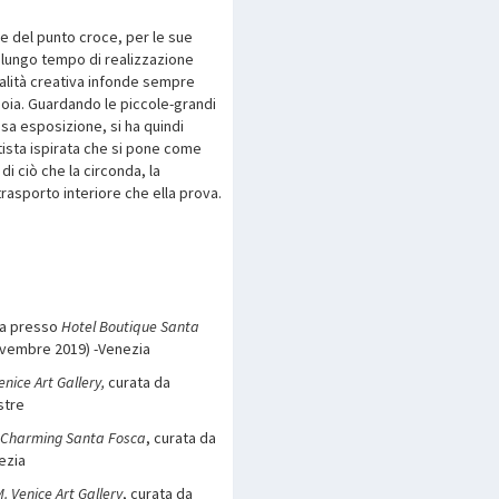
e del punto croce, per le sue
l lungo tempo di realizzazione
dalità creativa infonde sempre
ioia. Guardando le piccole-grandi
sa esposizione, si ha quindi
ista ispirata che si pone come
i ciò che la circonda, la
rasporto interiore che ella prova.
va presso
Hotel Boutique Santa
ovembre 2019) -Venezia
enice Art Gallery,
curata da
stre
 Charming Santa Fosca
, curata da
ezia
M. Venice Art Gallery
, curata da