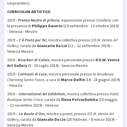
sorprenderci.
C
URRICULUM ARTISTICO
2019 -
Premio Mestre di pittura,
esposizione presso
Candiani,
con
la presenza di
Philippe Daverio
(19 settembre - 13 ottobre 2019)
- Venezia - Mestre
2019 –
C’è Posto per Te!
, mostra collettiva presso
D’E.M. Venice Art
Gallery,
curata da
Giancarlo Da Lio
(12 – 22 settembre 2019) –
Venezia Mestre
2019 -
Riverberi di Colore
, mostra personale presso
D’E.M. Venice
Art Gallery
(5 - 20 Luglio 2019) - Venezia Mestre
2019 -
Contrasti di Luce
, mostra personale presso
la Residenza
Charming Santa Fosca,
a cura di
Marco Dolfin
(14 - 28 giugno 2019)
- Venezia
2019 – I
nternational Art Exhibition,
mostra collettiva presso
Hotel
Boutique Santa Croce,
curata da
Elena PetrasDuleba
(10 maggio
– 22 novembre 2019) - Venezia
2019 –
La Bauta d’Oro,
mostra a premi, presso
D’E.M. Venice Art
Gallery
, curata da
Giancalo Da Lio
(28 febbraio – 6 marzo 2019) –
Venezia Mestre