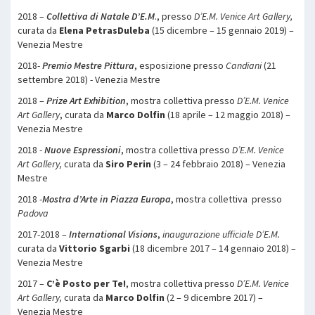
2018 –
Collettiva di Natale D’E.M
., presso
D’E.M. Venice Art Gallery,
curata da
Elena PetrasDuleba
(15 dicembre – 15 gennaio 2019) –
Venezia Mestre
2018-
Premio Mestre Pittura
, esposizione presso
Candiani
(21
settembre 2018) - Venezia Mestre
2018 –
Prize Art Exhibition
, mostra collettiva presso
D’E.M. Venice
Art Gallery
, curata da
Marco Dolfin
(18 aprile – 12 maggio 2018) –
Venezia Mestre
2018 -
Nuove Espressioni
, mostra collettiva presso
D’E.M. Venice
Art Gallery,
curata da
Siro Perin
(3 – 24 febbraio 2018) – Venezia
Mestre
2018 -
Mostra d’Arte in Piazza Europa
, mostra collettiva presso
Padova
2017-2018 –
International Visions
,
inaugurazione ufficiale D’E.M.
curata da
Vittorio Sgarbi
(18 dicembre 2017 – 14 gennaio 2018) –
Venezia Mestre
2017 –
C’è Posto per Te!
, mostra collettiva presso
D’E.M. Venice
Art Gallery,
curata da
Marco Dolfin
(2 – 9 dicembre 2017) –
Venezia Mestre