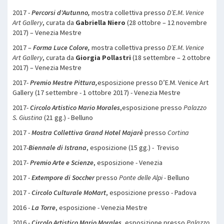
2017 -
Percorsi d’Autunno,
mostra collettiva presso
D’E.M. Venice
Art Gallery
, curata da
Gabriella Niero
(28 ottobre – 12 novembre
2017) – Venezia Mestre
2017 –
Forma Luce Colore,
mostra collettiva presso
D’E.M. Venice
Art Gallery
, curata da
Giorgia Pollastri
(18 settembre – 2 ottobre
2017) – Venezia Mestre
2017-
Premio Mestre Pittura,
esposizione presso D’E.M. Venice Art
Gallery (17 settembre - 1 ottobre 2017) - Venezia Mestre
2017-
Circolo Artistico Mario Morales
,esposizione presso
Palazzo
S. Giustina
(21 gg.) - Belluno
2017 -
Mostra Collettiva Grand Hotel Majarè
presso
Cortina
2017-
Biennale di Istrana
, esposizione (15 gg.) - Treviso
2017-
Premio Arte e Scienze
, esposizione - Venezia
2017 -
Extempore di Soccher
presso
Ponte delle Alpi -
Belluno
2017 -
Circolo Culturale MoMart
, esposizione presso - Padova
2016 -
La Torre
, esposizione - Venezia Mestre
2016 -
Circolo Artistico Mario Morales
, esposizione presso
Palazzo