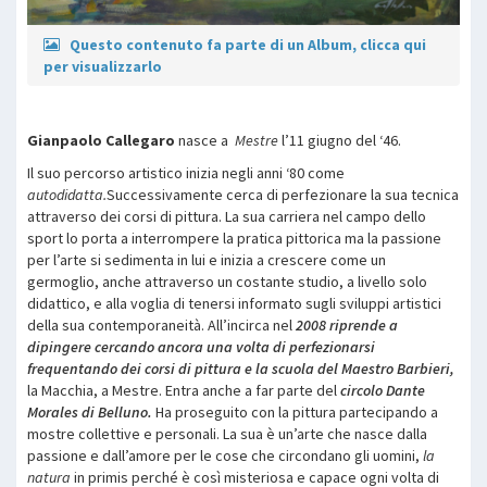
Questo contenuto fa parte di un Album, clicca qui
per visualizzarlo
Gianpaolo Callegaro
nasce a
Mestre
l’11 giugno del ‘46.
Il suo percorso artistico inizia negli anni ‘80 come
autodidatta.
Successivamente cerca di perfezionare la sua tecnica
attraverso dei corsi di pittura. La sua carriera nel campo dello
sport lo porta a interrompere la pratica pittorica ma la passione
per l’arte si sedimenta in lui e inizia a crescere come un
germoglio, anche attraverso un costante studio, a livello solo
didattico, e alla voglia di tenersi informato sugli sviluppi artistici
della sua contemporaneità. All’incirca nel
2008 riprende a
dipingere cercando ancora una volta di perfezionarsi
frequentando dei corsi di pittura e la scuola del Maestro Barbieri,
la Macchia, a Mestre. Entra anche a far parte del
circolo Dante
Morales di Belluno.
Ha proseguito con la pittura partecipando a
mostre collettive e personali. La sua è un’arte che nasce dalla
passione e dall’amore per le cose che circondano gli uomini,
la
natura
in primis perché è così misteriosa e capace ogni volta di