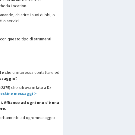
Scheda Location.
mande, chiarire i suoi dubbi, o
 o servizi.
 con questo tipo di strumenti
nte
che ci interessa contattare ed
essaggio
".
BUSTA
) che sitrova in lato a Dx
gestine messaggi >
i. Affianco ad ogni uno c'è una
ere.
direttamente ad ogni messaggio