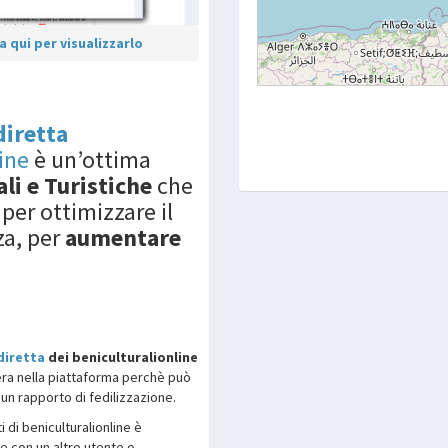
 qui per visualizzarlo
diretta
ine
è un’ottima
ali e Turistiche
che
per ottimizzare il
za, per
aumentare
diretta
dei beniculturalionline
ra nella piattaforma perchè può
un rapporto di fedilizzazione.
i di beniculturalionline è
e con un altro utente o