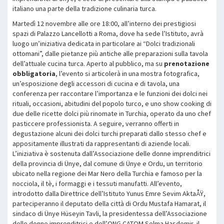
italiano una parte della tradizione culinaria turca.
Martedì 12 novembre alle ore 18:00, all’interno dei prestigiosi
spazi di Palazzo Lancellotti a Roma, dove ha sede l’Istituto, avrà
luogo un’iniziativa dedicata in particolare ai “Dolci tradizionali
ottomani”, dalle pietanze più antiche alle preparazioni sulla tavola
dell’attuale cucina turca. Aperto al pubblico, ma su
prenotazione
obbligatoria
, l’evento si articolerà in una mostra fotografica,
un’esposizione degli accessori di cucina e di tavola, una
conferenza per raccontare l’importanza e le funzioni dei dolci nei
rituali, occasioni, abitudini del popolo turco, e uno show cooking di
due delle ricette dolci più rinomate in Turchia, operato da uno chef
pasticcere professionista. A seguire, verranno offerti in
degustazione alcuni dei dolci turchi preparati dallo stesso chef e
appositamente illustrati da rappresentanti di aziende locali.
L’iniziativa è sostenuta dall’Associazione delle donne imprenditrici
della provincia di Ünye, dal comune di Ünye e Ordu, un territorio
ubicato nella regione dei Mar Nero della Turchia e famoso per la
nocciola, il tè, i formaggi e i tessuti manufatti. All’evento,
introdotto dalla Direttrice dell’Istituto Yunus Emre Sevim AktaÅŸ,
parteciperanno il deputato della città di Ordu Mustafa Hamarat, il
sindaco di Ünye Hüseyin Tavli, la presidentessa dell’Associazione
delle donne imprenditrici e dell’ONG CATOM Selma Hasdemir, il