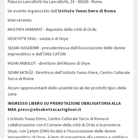
Palazzo Lancellotti Via Lancellotti, 18 - 00186 - Roma
Un evento organizzato dall’
Istituto Yunus Emre di Roma
Interveranno:
MUSTAFA HAMARAT - deputato della città di Ordu
HÜSEYÄ°N TAVLI - sindaco di Ünye
SELMA HASDEMIR - presidentessa dell’Associazione delle donne
imprenditrici e dell’ONG CATOM
IHSAN AKBULUT - direttore del Museo di Unye
SEVIM AKTAÅž - Direttrice dell’Istituto Yunus Emre, Centro Culturale
Turco di Roma
Alcuni rappresentanti delle aziende locali dei prodotti tipici della
zona
INGRESSO LIBERO SU PRENOTAZIONE OBBLIGATORIA ALLA
MAIL press@elisabettacastiglioni.it
L’istituto Yunus Emre, Centro Culturale Turco di Roma in
collaborazione con il Comune della città di Ordu e la provincia
Ünye, con Çatom (ONG locale) e l’Associazione delle donne
imprenditrici di Ünye, è lieto di presentare alla stampa e pubblico