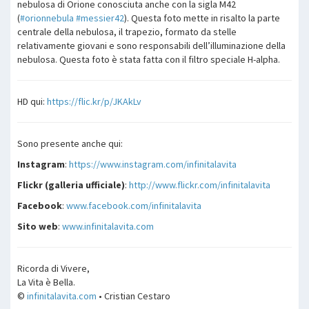
nebulosa di Orione conosciuta anche con la sigla M42
(
#orionnebula
#messier42
). Questa foto mette in risalto la parte
centrale della nebulosa, il trapezio, formato da stelle
relativamente giovani e sono responsabili dell’illuminazione della
nebulosa. Questa foto è stata fatta con il filtro speciale H-alpha.
HD qui:
https://flic.kr/p/JKAkLv
Sono presente anche qui:
Instagram
:
https://www.instagram.com/infinitalavita
Flickr (galleria ufficiale)
:
http://www.flickr.com/infinitalavita
Facebook
:
www.facebook.com/infinitalavita
Sito web
:
www.infinitalavita.com
Ricorda di Vivere,
La Vita è Bella.
©
infinitalavita.com
• Cristian Cestaro